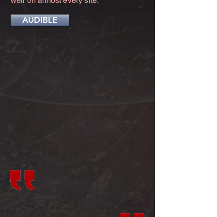
well on almost every site.
AUDIBLE