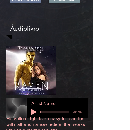
GOODREADS
COMPRAR
Áudiolivro
Artist Name
-01:04
Helvetica Light is an easy-to-read font,
with tall and narrow letters, that works