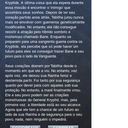
Kryptids. A última coisa que ela espera durante
essa missão é encontrar o ‘inimigo’ que
assombra seus sonhos. Depois de ter seu
coração partido anos atrás, Tabitha jurou nunca
mais se envolver com guerreiros geneticamente
modificados. No entanto, ela não consegue
resistir à atração pelo híbrido sombrio e
misterioso chamado Bane. Enquanto se
preparam para uma sangrenta guerra contra os
Kryptids, ela percebe que só pode haver um
futuro para eles se conseguir trazer Bane e seu
povo para o lado da Vanguarda.
Seus corações doeram por Tabitha desde o
momento em que ele a viu. No entanto, vez
após vez, ele deixou sua Rainha feroz e
destemida partir. Foi tanto por sua segurança
quanto por dever para com aqueles sob sua
proteção. No entanto, a maré finalmente virou.
Ele e seu povo podem ser as criações
monstruosas do General Kryptid, mas, pela
primeira vez, a liberdade está ao seu alcance.
Agora que ele tem a chance de um futuro ao
lado da sua Rainha e de segurança para o seu
povo, nada, nem ninguém o impedirá.