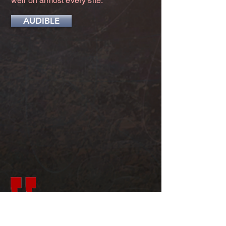
well on almost every site.
AUDIBLE