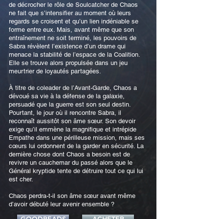
de décrocher le rôle de Soulcatcher de Chaos
ne fait que s’intensifier au moment où leurs
regards se croisent et qu’un lien indéniable se
forme entre eux. Mais, avant même que son
entraînement ne soit terminé, les pouvoirs de
Sabra révèlent l’existence d’un drame qui
menace la stabilité de l’espace de la Coalition.
Elle se trouve alors propulsée dans un jeu
meurtrier de loyautés partagées.
À titre de coleader de l’Avant-Garde, Chaos a
dévoué sa vie à la défense de la galaxie,
persuadé que la guerre est son seul destin.
Pourtant, le jour où il rencontre Sabra, il
reconnaît aussitôt son âme sœur. Son devoir
exige qu’il emmène la magnifique et intrépide
Empathe dans une périlleuse mission, mais ses
cœurs lui ordonnent de la garder en sécurité. La
dernière chose dont Chaos a besoin est de
revivre un cauchemar du passé alors que le
Général kryptide tente de détruire tout ce qui lui
est cher.
Chaos perdra-t-il son âme sœur avant même
d’avoir débuté leur avenir ensemble ?