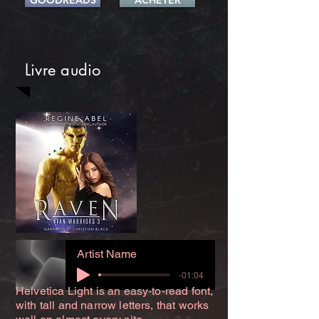
GOODREADS
ACHETER
Livre audio
Artist Name
-01:04
Helvetica Light is an easy-to-read font,
with tall and narrow letters, that works