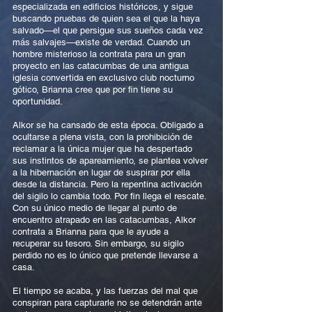
especializada en edificios históricos, y sigue
buscando pruebas de quien sea el que la haya
salvado—el que persigue sus sueños cada vez
más salvajes—existe de verdad. Cuando un
hombre misterioso la contrata para un gran
proyecto en las catacumbas de una antigua
iglesia convertida en exclusivo club nocturno
gótico, Brianna cree que por fin tiene su
oportunidad.
Alkor se ha cansado de esta época. Obligado a
ocultarse a plena vista, con la prohibición de
reclamar a la única mujer que ha despertado
sus instintos de apareamiento, se plantea volver
a la hibernación en lugar de suspirar por ella
desde la distancia. Pero la repentina activación
del sigilo lo cambia todo. Por fin llega el rescate.
Con su único medio de llegar al punto de
encuentro atrapado en las catacumbas, Alkor
contrata a Brianna para que le ayude a
recuperar su tesoro. Sin embargo, su sigilo
perdido no es lo único que pretende llevarse a
casa.
El tiempo se acaba, y las fuerzas del mal que
conspiran para capturarle no se detendrán ante