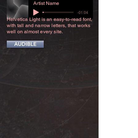
Artist Name
-01:04
Helvetica Light is an easy-to-read font,
with tall and narrow letters, that works
well on almost every site.
AUDIBLE