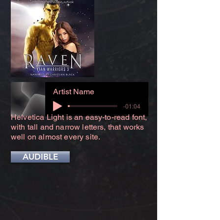
Artist Name
-01:04
Helvetica Light is an easy-to-read font,
with tall and narrow letters, that works
well on almost every site.
AUDIBLE