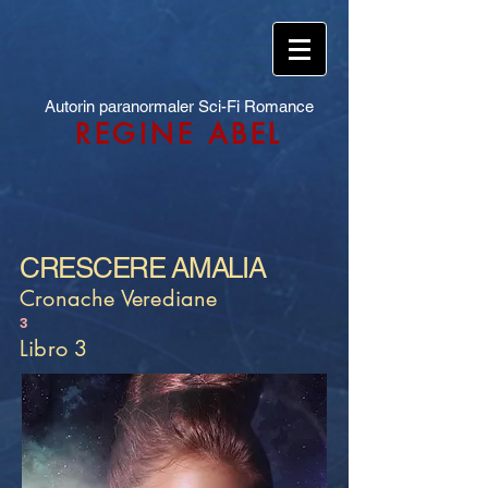
Autorin paranormaler Sci-Fi Romance
REGINE ABEL
CRESCERE AMALIA
Cronache Verediane
3
Libro 3