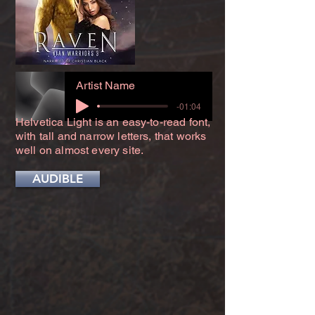
Artist Name
-01:04
Helvetica Light is an easy-to-read font,
with tall and narrow letters, that works
well on almost every site.
AUDIBLE