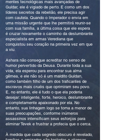
mentes tecnológicas mais avançadas de
Guldar, ele é vigiado de perto. E como um dos
líderes secretos da rebelião, ele precisa agir
com cautela. Quando o Imperador o envia em
uma missão urgente que lhe permitirá reunir-se
com sua família, a última coisa que ele espera
é cruzar novamente o caminho da deslumbrante
especialista em armas Verediana que
conquistou seu coração na primeira vez em que
a viu.
Ashara não consegue acreditar no senso de
humor pervertido da Deusa. Durante toda a sua
vida, ela esperou para encontrar sua alma
gêmea, e ele não só é um maldito Guldan,
como também filho de um dos traficantes de
escravos mais cruéis que oprimiram seu povo.
E, no entanto, ele é tudo o que ela poderia
desejar: inteligente, forte, heroico, deslumbrante
e completamente apaixonado por ela. No
entanto, sua linhagem logo se torna a menor de
suas preocupações, conforme inúmeros
assassinos intensificam seus esforços para
eliminar Tevek e frustrar a profecia que o cerca.
À medida que cada segredo obscuro é revelado,
famílias e amizades são testadas e alianças