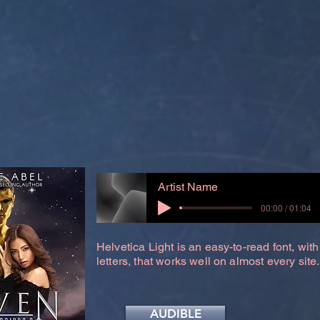
Artist Name
00:00 / 01:04
Helvetica Light is an easy-to-read font, with
letters, that works well on almost every site.
AUDIBLE