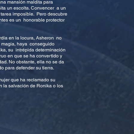
una mansión maldita para
ita un escolta. Convencer a un
 tarea imposible. Pero descubre
antes es un honorable protector
erdía en la locura, Asheron no
il magia, haya conseguido
nika, su intrépida determinación
ruo en que se ha convertido y
ad. No obstante, ella no se da
do para defender su tierra.
 mujer que ha reclamado su
n la salvación de Ronika o los