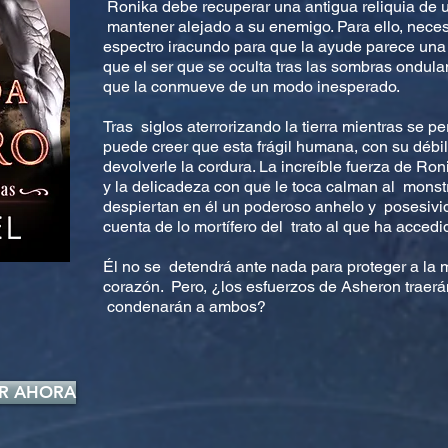
Ronika debe recuperar una antigua reliquia de 
mantener alejado a su enemigo. Para ello, neces
espectro iracundo para que la ayude parece una
que el ser que se oculta tras las sombras ondul
que la conmueve de un modo inesperado.
Tras siglos aterrorizando la tierra mientras se p
puede creer que esta frágil humana, con su déb
devolverle la cordura. La increíble fuerza de Ro
y la delicadeza con que le toca calman al monst
despiertan en él un poderoso anhelo y posesivid
cuenta de lo mortífero del trato al que ha accedi
Él no se detendrá ante nada para proteger a la
corazón. Pero, ¿los esfuerzos de Asheron traerá
condenarán a ambos?
R AHORA