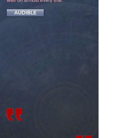
well on almost every site.
AUDIBLE