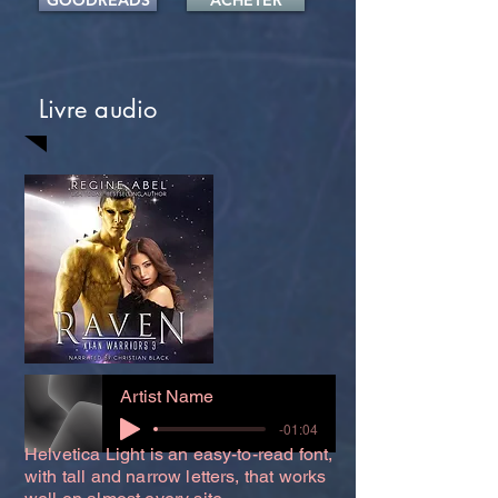
GOODREADS
ACHETER
Livre audio
Artist Name
-01:04
Helvetica Light is an easy-to-read font,
with tall and narrow letters, that works