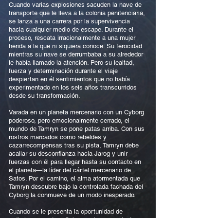
Cuando varias explosiones sacuden la nave de
transporte que le lleva a la colonia penitenciaria,
se lanza a una carrera por la supervivencia
hacia cualquier medio de escape. Durante el
proceso, rescata irracionalmente a una mujer
herida a la que ni siquiera conoce. Su ferocidad
mientras su nave se derrumbaba a su alrededor
le había llamado la atención. Pero su lealtad,
fuerza y determinación durante el viaje
despiertan en él sentimientos que no había
experimentado en los seis años transcurridos
desde su transformación.
Varada en un planeta mercenario con un Cyborg
poderoso, pero emocionalmente cerrado, el
mundo de Tamryn se pone patas arriba. Con sus
rostros marcados como rebeldes y
cazarrecompensas tras su pista, Tamryn debe
acallar su desconfianza hacia Jarog y unir
fuerzas con él para llegar hasta su contacto en
el planeta—la líder del cártel mercenario de
Satos. Por el camino, el alma atormentada que
Tamryn descubre bajo la controlada fachada del
Cyborg la conmueve de un modo inesperado.
Cuando se le presenta la oportunidad de