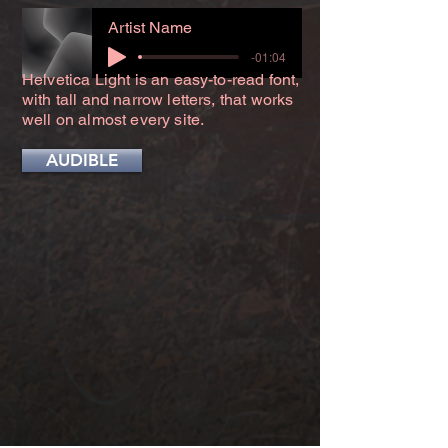
Artist Name
-01:04
Helvetica Light is an easy-to-read font,
with tall and narrow letters, that works
well on almost every site.
AUDIBLE