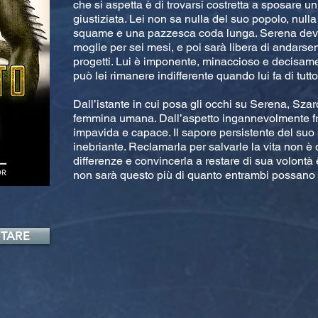
che si aspetta è di trovarsi costretta a sposare u
giustiziata. Lei non sa nulla del suo popolo, nulla
squame e una pazzesca coda lunga. Serena deve s
moglie per sei mesi, e poi sarà libera di andarse
progetti. Lui è imponente, minaccioso e decisa
può lei rimanere indifferente quando lui fa di tut
Dall’istante in cui posa gli occhi su Serena, Szar
femmina umana. Dall’aspetto ingannevolmente frag
impavida e capace. Il sapore persistente del suo
inebriante. Reclamarla per salvarle la vita non è di
differenze e convincerla a restare di sua volontà 
non sarà questo più di quanto entrambi possano 
TARE