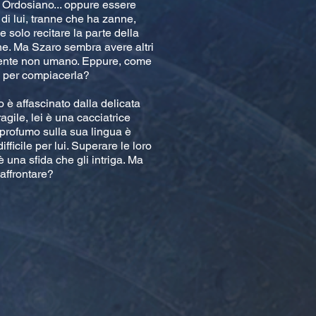
n Ordosiano... oppure essere
 di lui, tranne che ha zanne,
olo recitare la parte della
ne. Ma Szaro sembra avere altri
mente non umano. Eppure, come
to per compiacerla?
o è affascinato dalla delicata
ile, lei è una cacciatrice
 profumo sulla sua lingua è
fficile per lui. Superare le loro
è una sfida che gli intriga. Ma
affrontare?