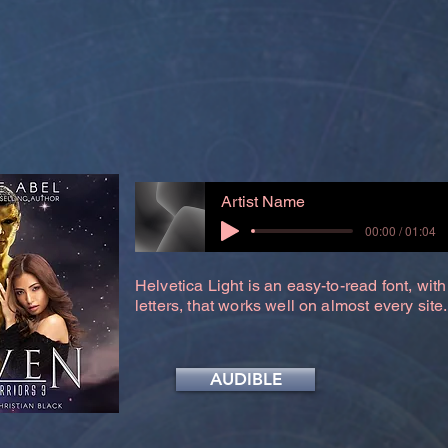
Artist Name
00:00 / 01:04
Helvetica Light is an easy-to-read font, with
letters, that works well on almost every site.
AUDIBLE