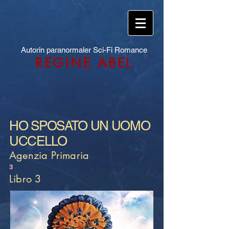
Autorin paranormaler Sci-Fi Romance
REGINE ABEL
HO SPOSATO UN UOMO
UCCELLO
Agenzia Primaria
3
Libro 3