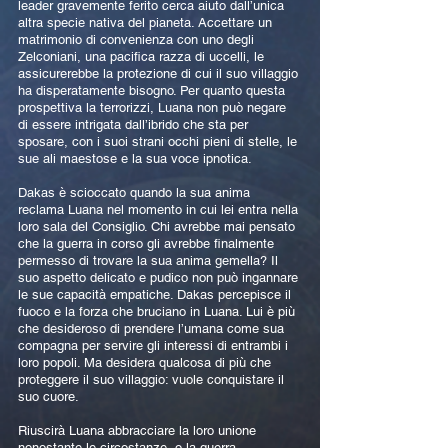
leader gravemente ferito cerca aiuto dall’unica
altra specie nativa del pianeta. Accettare un
matrimonio di convenienza con uno degli
Zelconiani, una pacifica razza di uccelli, le
assicurerebbe la protezione di cui il suo villaggio
ha disperatamente bisogno. Per quanto questa
prospettiva la terrorizzi, Luana non può negare
di essere intrigata dall’ibrido che sta per
sposare, con i suoi strani occhi pieni di stelle, le
sue ali maestose e la sua voce ipnotica.
Dakas è scioccato quando la sua anima
reclama Luana nel momento in cui lei entra nella
loro sala del Consiglio. Chi avrebbe mai pensato
che la guerra in corso gli avrebbe finalmente
permesso di trovare la sua anima gemella? Il
suo aspetto delicato e pudico non può ingannare
le sue capacità empatiche. Dakas percepisce il
fuoco e la forza che bruciano in Luana. Lui è più
che desideroso di prendere l’umana come sua
compagna per servire gli interessi di entrambi i
loro popoli. Ma desidera qualcosa di più che
proteggere il suo villaggio: vuole conquistare il
suo cuore.
Riuscirà Luana abbracciare la loro unione
nonostante le circostanze, o la guerra