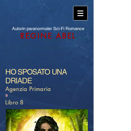
Autorin paranormaler Sci-Fi Romance
REGINE ABEL
HO SPOSATO UNA
DRIADE
Agenzia Primaria
8
Libro 8