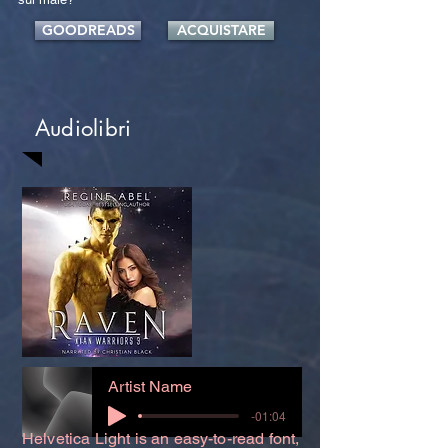
GOODREADS
ACQUISTARE
Audiolibri
Artist Name
-01:04
Helvetica Light is an easy-to-read font,