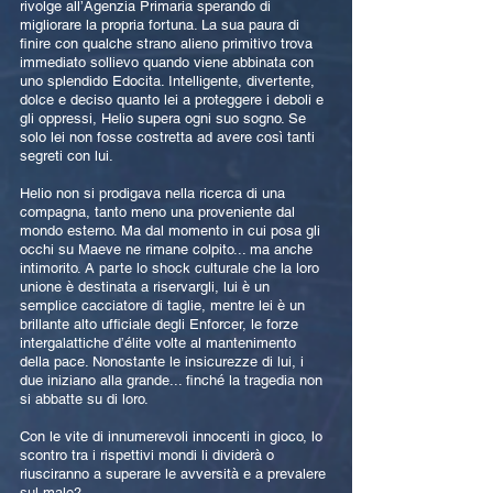
rivolge all’Agenzia Primaria sperando di
migliorare la propria fortuna. La sua paura di
finire con qualche strano alieno primitivo trova
immediato sollievo quando viene abbinata con
uno splendido Edocita. Intelligente, divertente,
dolce e deciso quanto lei a proteggere i deboli e
gli oppressi, Helio supera ogni suo sogno. Se
solo lei non fosse costretta ad avere così tanti
segreti con lui.
Helio non si prodigava nella ricerca di una
compagna, tanto meno una proveniente dal
mondo esterno. Ma dal momento in cui posa gli
occhi su Maeve ne rimane colpito... ma anche
intimorito. A parte lo shock culturale che la loro
unione è destinata a riservargli, lui è un
semplice cacciatore di taglie, mentre lei è un
brillante alto ufficiale degli Enforcer, le forze
intergalattiche d’élite volte al mantenimento
della pace. Nonostante le insicurezze di lui, i
due iniziano alla grande... finché la tragedia non
si abbatte su di loro.
Con le vite di innumerevoli innocenti in gioco, lo
scontro tra i rispettivi mondi li dividerà o
riusciranno a superare le avversità e a prevalere
sul male?