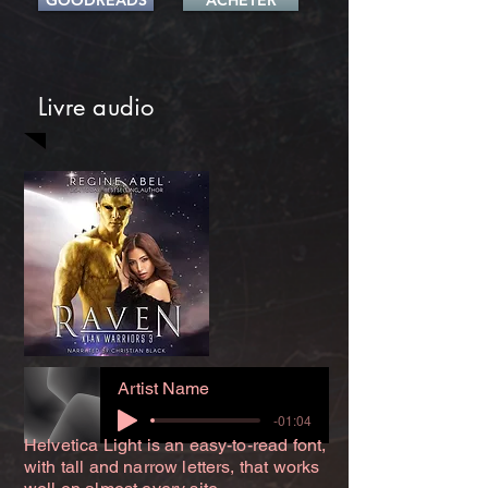
GOODREADS
ACHETER
Livre audio
Artist Name
-01:04
Helvetica Light is an easy-to-read font,
with tall and narrow letters, that works