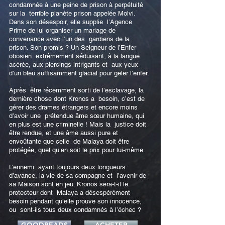
condamnée à une peine de prison à perpétuité
sur la terrible planète prison appelée Molvi.
Dans son désespoir, elle supplie l’Agence
Prime de lui organiser un mariage de
convenance avec l’un des gardiens de la
prison. Son promis ? Un Seigneur de l’Enfer
obosien extrêmement séduisant, à la langue
acérée, aux piercings intrigants et aux yeux
d’un bleu suffisamment glacial pour geler l’enfer.
Après être récemment sorti de l’esclavage, la
dernière chose dont Kronos a besoin, c’est de
gérer des drames étrangers et encore moins
d’avoir une prétendue âme sœur humaine, qui
en plus est une criminelle ! Mais la justice doit
être rendue, et une âme aussi pure et
envoûtante que celle de Malaya doit être
protégée, quel qu’en soit le prix pour lui-même.
L’ennemi ayant toujours deux longueurs
d’avance, la vie de sa compagne et l’avenir de
sa Maison sont en jeu. Kronos sera-t-il le
protecteur dont Malaya a désespérément
besoin pendant qu’elle prouve son innocence,
ou sont-ils tous deux condamnés à l’échec ?