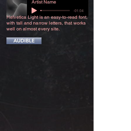
Artist Name
-01:04
Helvetica Light is an easy-to-read font,
with tall and narrow letters, that works
well on almost every site.
AUDIBLE