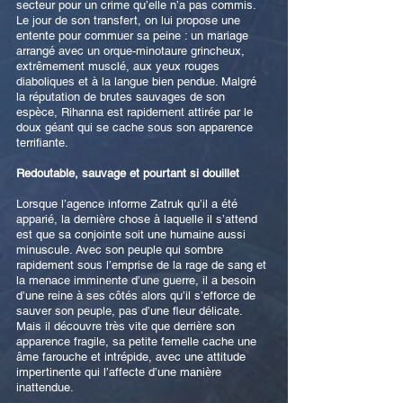
secteur pour un crime qu’elle n’a pas commis.
Le jour de son transfert, on lui propose une
entente pour commuer sa peine : un mariage
arrangé avec un orque-minotaure grincheux,
extrêmement musclé, aux yeux rouges
diaboliques et à la langue bien pendue. Malgré
la réputation de brutes sauvages de son
espèce, Rihanna est rapidement attirée par le
doux géant qui se cache sous son apparence
terrifiante.
Redoutable, sauvage et pourtant si douillet
Lorsque l’agence informe Zatruk qu’il a été
apparié, la dernière chose à laquelle il s’attend
est que sa conjointe soit une humaine aussi
minuscule. Avec son peuple qui sombre
rapidement sous l’emprise de la rage de sang et
la menace imminente d’une guerre, il a besoin
d’une reine à ses côtés alors qu’il s’efforce de
sauver son peuple, pas d’une fleur délicate.
Mais il découvre très vite que derrière son
apparence fragile, sa petite femelle cache une
âme farouche et intrépide, avec une attitude
impertinente qui l’affecte d’une manière
inattendue.