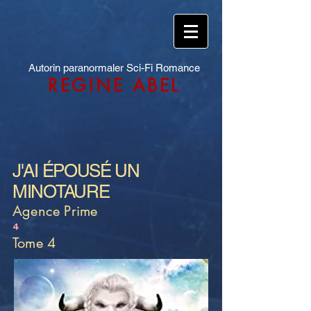
Autorin paranormaler Sci-Fi Romance
REGINE ABEL
J'AI ÉPOUSÉ UN
MINOTAURE
Agence Prime
4
Tome 4