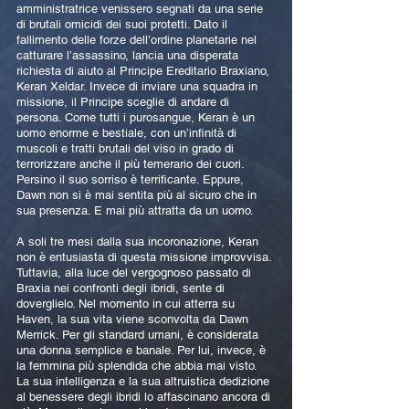
amministratrice venissero segnati da una serie
di brutali omicidi dei suoi protetti. Dato il
fallimento delle forze dell’ordine planetarie nel
catturare l’assassino, lancia una disperata
richiesta di aiuto al Principe Ereditario Braxiano,
Keran Xeldar. Invece di inviare una squadra in
missione, il Principe sceglie di andare di
persona. Come tutti i purosangue, Keran è un
uomo enorme e bestiale, con un’infinità di
muscoli e tratti brutali del viso in grado di
terrorizzare anche il più temerario dei cuori.
Persino il suo sorriso è terrificante. Eppure,
Dawn non si è mai sentita più al sicuro che in
sua presenza. E mai più attratta da un uomo.
A soli tre mesi dalla sua incoronazione, Keran
non è entusiasta di questa missione improvvisa.
Tuttavia, alla luce del vergognoso passato di
Braxia nei confronti degli ibridi, sente di
doverglielo. Nel momento in cui atterra su
Haven, la sua vita viene sconvolta da Dawn
Merrick. Per gli standard umani, è considerata
una donna semplice e banale. Per lui, invece, è
la femmina più splendida che abbia mai visto.
La sua intelligenza e la sua altruistica dedizione
al benessere degli ibridi lo affascinano ancora di