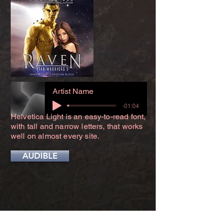
Artist Name
-01:04
Helvetica Light is an easy-to-read font,
with tall and narrow letters, that works
well on almost every site.
AUDIBLE