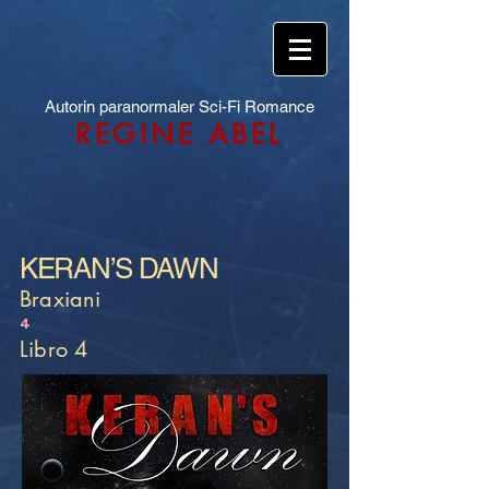
Autorin paranormaler Sci-Fi Romance
REGINE ABEL
KERAN’S DAWN
Braxiani
4
Libro 4