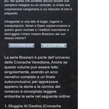
più. Ma quella che avrebbe dovuto essere una
semplice indagine su un omicidio, si rivela una
cospirazione sanguinaria a cui nessuno di loro è
preparato.
Intrappolati in una rete di bugie, inganni e
manipolazioni, Keran e Dawn sopravvivranno a
questo gioco mortale o i traditori riusciranno a
distruggere l’intero Impero Braxiano dal suo
stesso interno?
GOODREADS
ACQUISTARE
La serie Braxiani è parte dell’universo
delle Cronache Verediane
.
Anche se
questo volume può essere letto
singolarmente, avendo un arco
narrativo completo e un finale
autoconclusivo, per apprezzare
appieno la storia e la cornice del
romanzo è consigliato leggere
entrambe le serie nel seguente ordine:
1. Sfuggire Al Destino (Cronache