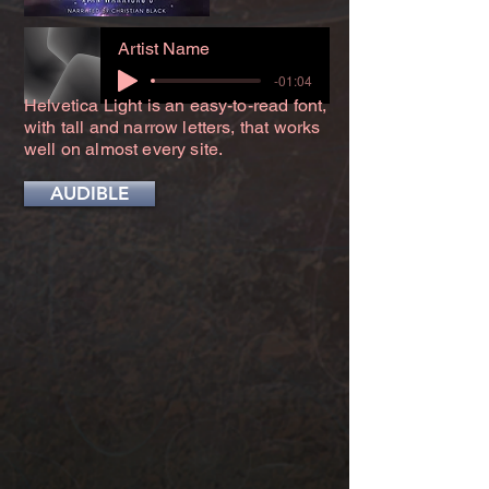
Artist Name
-01:04
Helvetica Light is an easy-to-read font,
with tall and narrow letters, that works
well on almost every site.
AUDIBLE