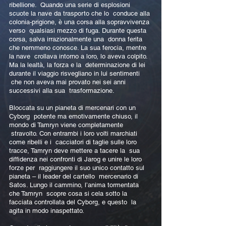
ribellione. Quando una serie di esplosioni
scuote la nave da trasporto che lo conduce alla
colonia-prigione, è una corsa alla sopravvivenza
verso qualsiasi mezzo di fuga. Durante questa
corsa, salva irrazionalmente una donna ferita
che nemmeno conosce. La sua ferocia, mentre
la nave crollava intorno a loro, lo aveva colpito.
Ma la lealtà, la forza e la determinazione di lei
durante il viaggio risvegliano in lui sentimenti
che non aveva mai provato nei sei anni
successivi alla sua trasformazione.
Bloccata su un pianeta di mercenari con un
Cyborg potente ma emotivamente chiuso, il
mondo di Tamryn viene completamente
stravolto. Con entrambi i loro volti marchiati
come ribelli e i cacciatori di taglie sulle loro
tracce, Tamryn deve mettere a tacere la sua
diffidenza nei confronti di Jarog e unire le loro
forze per raggiungere il suo unico contatto sul
pianeta – il leader del cartello mercenario di
Satos. Lungo il cammino, l’anima tormentata
che Tamryn scopre cosa si cela sotto la
facciata controllata del Cyborg, e questo la
agita in modo inaspettato.