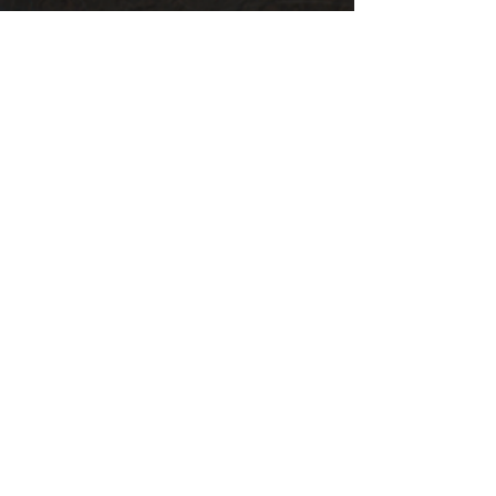
Arte
Teasers
Libri correlati