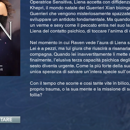
Operatrice Sensitiva, Liena accetta con diffide
Khepri, il mondo natale dei Guerrieri Xian bioinge
Guerrieri che vengono misteriosamente spazzate vi
sviluppare un antidoto fondamentale. Ma quand
un verme e sexy come il peccato entra nel suo lab
Liena del contatto psichico, di toccare l’anima di u
Nel momento in cui Raven vede l’aura di Liena sa 
Lei è a pezzi, ma lui giura che riuscirà a risanar
compagna. Quando lei inavvertitamente li mette s
finalmente, l’elusiva terza capacità psichica degli
sesto diventa urgente. Come la più forte della su
unica speranza di salvare un’intera specie sull’o
Con il tempo che scorre e così tante vite in bilico,
proprio trauma, o la sua mente e la missione di s
follia?
TARE