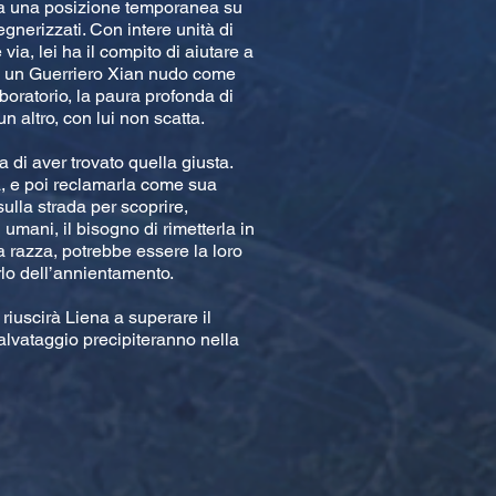
nza una posizione temporanea su
gnerizzati. Con intere unità di
a, lei ha il compito di aiutare a
o un Guerriero Xian nudo come
oratorio, la paura profonda di
n altro, con lui non scatta.
di aver trovato quella giusta.
la, e poi reclamarla come sua
ulla strada per scoprire,
 umani, il bisogno di rimetterla in
a razza, potrebbe essere la loro
rlo dell’annientamento.
 riuscirà Liena a superare il
alvataggio precipiteranno nella