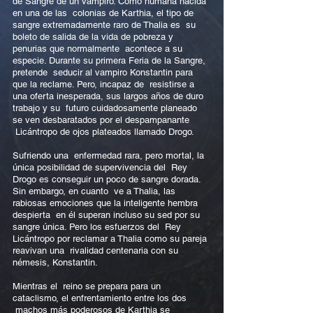
de Sangre de un vampiro. Como humana nacida
en una de las colonias de Karthia, el tipo de
sangre extremadamente raro de Thalia es su
boleto de salida de la vida de pobreza y
penurias que normalmente acontece a su
especie. Durante su primera Feria de la Sangre,
pretende seducir al vampiro Konstantin para
que la reclame. Pero, incapaz de resistirse a
una oferta inesperada, sus largos años de duro
trabajo y su futuro cuidadosamente planeado
se ven desbaratados por el despampanante
Licántropo de ojos plateados llamado Drogo.
Sufriendo una enfermedad rara, pero mortal, la
única posibilidad de supervivencia del Rey
Drogo es conseguir un poco de sangre dorada.
Sin embargo, en cuanto ve a Thalia, las
rabiosas emociones que la inteligente hembra
despierta en él superan incluso su sed por su
sangre única. Pero los esfuerzos del Rey
Licántropo por reclamar a Thalia como su pareja
reavivan una rivalidad centenaria con su
némesis, Konstantin.
Mientras el reino se prepara para un
cataclismo, el enfrentamiento entre los dos
machos más poderosos de Karthia se