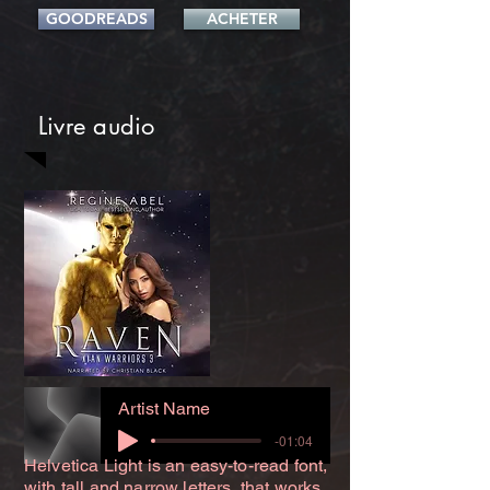
GOODREADS
ACHETER
Livre audio
Artist Name
-01:04
Helvetica Light is an easy-to-read font,
with tall and narrow letters, that works