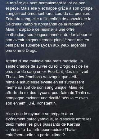
la misère qui sont normalement le lot de son
espèce. Mais elle y échappe grâce à son groupe
sanguin extrêmement rare. Lors de sa première
Foire du sang, elle a l’intention de convaincre le
Seigneur vampire Konstantin de la réclamer.
Mais, incapable de résister à une offre
inattendue, ses longues années de dur labeur et
son avenir soigneusement planifié sont mis en
péril par le superbe Lycan aux yeux argentés
prénommé Drogo.
Atteint d’une maladie rare mais mortelle, la
seule chance de survie du roi Drogo est de se
procurer du sang en or. Pourtant, dès qu’il voit
Thalia, les émotions sauvages que cette
femelle astucieuse éveille en lui surpassent
même sa soif de son sang unique. Mais les
efforts du roi des Lycans pour faire de Thalia sa
compagne ravivent une rivalité séculaire avec
son ennemi juré, Konstantin.
Alors que le royaume se prépare à un
événement cataclysmique, la discorde entre les
deux mâles les plus puissants de Karthia
s’intensifie. La lutte pour séduire Thalia
entraînera-t-elle sa perte ultime ?