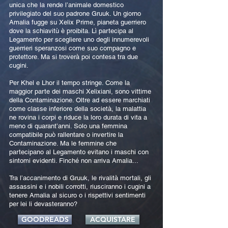
unica che la rende l’animale domestico
privilegiato del suo padrone Gruuk. Un giorno
Amalia fugge su Xelix Prime, pianeta guerriero
dove la schiavitù è proibita. Lì partecipa al
Legamento per scegliere uno degli innumerevoli
guerrieri speranzosi come suo compagno e
protettore. Ma si troverà poi contesa tra due
cugini.
Per Khel e Lhor il tempo stringe. Come la
maggior parte dei maschi Xelixiani, sono vittime
della Contaminazione. Oltre ad essere marchiati
come classe inferiore della società, la malattia
ne rovina i corpi e riduce la loro durata di vita a
meno di quarant’anni. Solo una femmina
compatibile può rallentare o invertire la
Contaminazione. Ma le femmine che
partecipano al Legamento evitano i maschi con
sintomi evidenti. Finché non arriva Amalia...
Tra l’accanimento di Gruuk, le rivalità mortali, gli
assassini e i nobili corrotti, riusciranno i cugini a
tenere Amalia al sicuro o i rispettivi sentimenti
per lei li devasteranno?
GOODREADS
ACQUISTARE