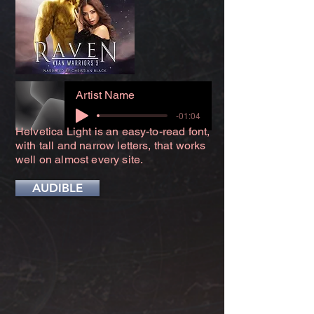
Artist Name
-01:04
Helvetica Light is an easy-to-read font,
with tall and narrow letters, that works
well on almost every site.
AUDIBLE