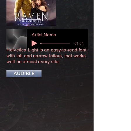
Artist Name
-01:04
Helvetica Light is an easy-to-read font,
with tall and narrow letters, that works
well on almost every site.
AUDIBLE