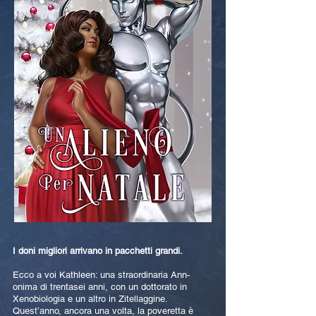
I doni migliori arrivano in pacchetti grandi.
Ecco a voi Kathleen: una straordinaria Ann-
onima di trentasei anni, con un dottorato in
Xenobiologia e un altro in Zitellaggine.
Quest’anno, ancora una volta, la poveretta è