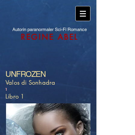
Autorin paranormaler Sci-Fi Romance
REGINE ABEL
UNFROZEN
Valos di Sonhadra
1
Libro 1