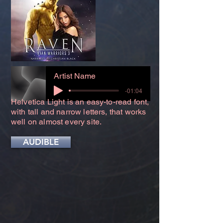
Artist Name
-01:04
Helvetica Light is an easy-to-read font,
with tall and narrow letters, that works
well on almost every site.
AUDIBLE