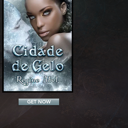
Add a Title
GET NOW