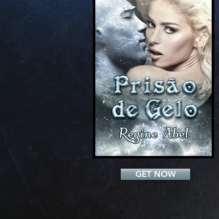
Add a Title
GET NOW