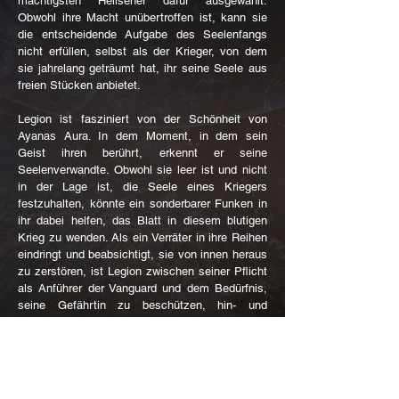
mächtigsten Hellseher dafür ausgewählt.
Obwohl ihre Macht unübertroffen ist, kann sie
die entscheidende Aufgabe des Seelenfangs
nicht erfüllen, selbst als der Krieger, von dem
sie jahrelang geträumt hat, ihr seine Seele aus
freien Stücken anbietet.
Legion ist fasziniert von der Schönheit von
Ayanas Aura. In dem Moment, in dem sein
Geist ihren berührt, erkennt er seine
Seelenverwandte. Obwohl sie leer ist und nicht
in der Lage ist, die Seele eines Kriegers
festzuhalten, könnte ein sonderbarer Funken in
ihr dabei helfen, das Blatt in diesem blutigen
Krieg zu wenden. Als ein Verräter in ihre Reihen
eindringt und beabsichtigt, sie von innen heraus
zu zerstören, ist Legion zwischen seiner Pflicht
als Anführer der Vanguard und dem Bedürfnis,
seine Gefährtin zu beschützen, hin- und
hergerissen.
Wird er die Frau verlieren, die seine Seele
besitzt, bevor sie überhaupt ein gemeinsames
Leben beginnen können?