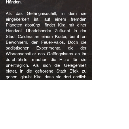
Händen.
Als das Gefängnisschiff, in dem sie
eingekerkert ist, auf einem fremden
Planeten abstürzt, findet Kira mit einer
Handvoll Überlebender Zuflucht in der
Stadt Caldera an einem Krater, bei ihren
Bewohnern, den Feuer-Valos. Doch die
sadistischen Experimente, die der
Wissenschaftler des Gefängnisses an ihr
durchführte, machen die Hitze für sie
unerträglich. Als sich die Gelegenheit
bietet, in die gefrorene Stadt E'lek zu
gehen, glaubt Kira, dass sie dort endlich
Frieden finden wird. Doch ihre erste
Begegnung mit den nördlichen Valos
verläuft nicht wie geplant.
Duke ist verwirrt von der seltsamen
Menschenfrau. Wie er ist sie kalt,
geschaffen für die eisigen Länder des
nördlichen Valos. Ihre Ähnlichkeit mit den
Schöpfern und ihre fragwürdige