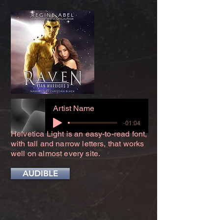
Artist Name
-01:04
Helvetica Light is an easy-to-read font,
with tall and narrow letters, that works
well on almost every site.
AUDIBLE