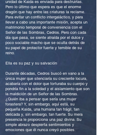
unidad de Kaida es enviada para destruirlas.
Pero lo último que espera es que el enorme
dragón que hay entre las criaturas la reclame.
Para evitar un conflicto intergaláctico, y para
llevar a cabo una importante misión, acepta un
matrimonio temporal de conveniencia con el
Señor de las Sombras, Cedros. Pero con cada
día que pasa, se siente atraída por el dulce y
poco sociable macho que se oculta detrás de
su papel de protector fuerte y temible de su
reino.
Ella es su paz y su salvación
Durante décadas, Cedros buscó en vano a la
única mujer que silenciaría su creciente locura,
acabaría con el dolor que torturaba su cuerpo y
pondría fin a la soledad y el aislamiento que son
la maldición de un Señor de las Sombras.
¿Quién iba a pensar que sería una mujer
forastera? Y, sin embargo, aquí está, su
pequeña Kaida, una humana tan frágil, tan
delicada y, sin embargo, tan fuerte. Su mera
presencia le proporciona una paz divina. Su
simple abrazo despierta sentimientos y
emociones que él nunca creyó posibles.