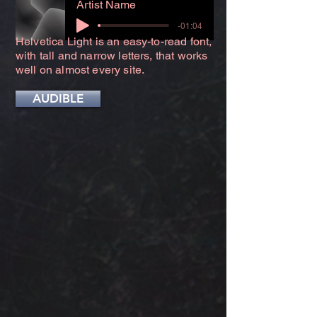
Artist Name
-01:04
Helvetica Light is an easy-to-read font,
with tall and narrow letters, that works
well on almost every site.
AUDIBLE