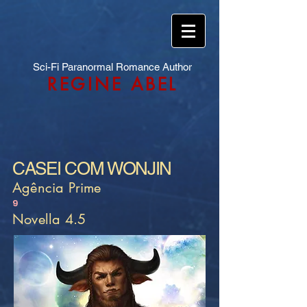
Sci-Fi Paranormal Romance Author
REGINE ABEL
CASEI COM WONJIN
Agência Prime
9
Novella 4.5