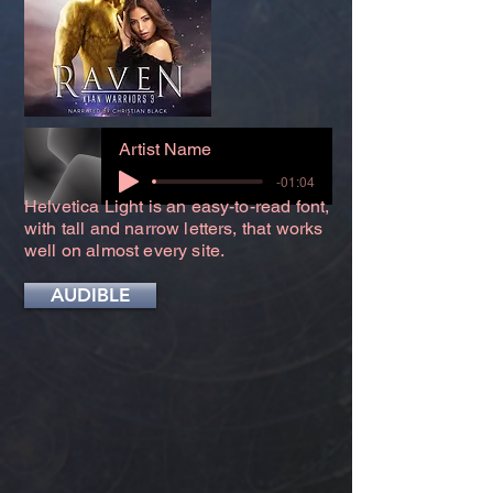
Artist Name
-01:04
Helvetica Light is an easy-to-read font,
with tall and narrow letters, that works
well on almost every site.
AUDIBLE