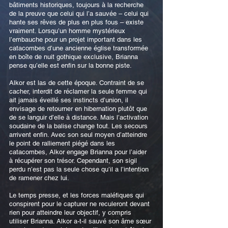
bâtiments historiques, toujours à la recherche
de la preuve que celui qui l’a sauvée – celui qui
hante ses rêves de plus en plus fous – existe
vraiment. Lorsqu’un homme mystérieux
l’embauche pour un projet important dans les
catacombes d’une ancienne église transformée
en boîte de nuit gothique exclusive, Brianna
pense qu’elle est enfin sur la bonne piste.
Alkor est las de cette époque. Contraint de se
cacher, interdit de réclamer la seule femme qui
ait jamais éveillé ses instincts d’union, il
envisage de retourner en hibernation plutôt que
de se languir d’elle à distance. Mais l’activation
soudaine de la balise change tout. Les secours
arrivent enfin. Avec son seul moyen d’atteindre
le point de ralliement piégé dans les
catacombes, Alkor engage Brianna pour l’aider
à récupérer son trésor. Cependant, son sigil
perdu n’est pas la seule chose qu’il a l’intention
de ramener chez lui.
Le temps presse, et les forces maléfiques qui
conspirent pour le capturer ne reculeront devant
rien pour atteindre leur objectif, y compris
utiliser Brianna. Alkor a-t-il sauvé son âme sœur