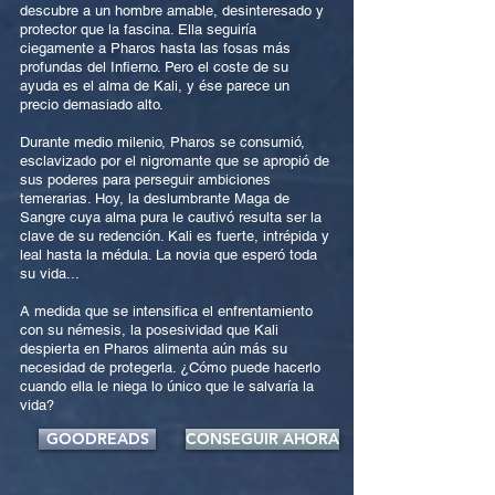
descubre a un hombre amable, desinteresado y
protector que la fascina. Ella seguiría
ciegamente a Pharos hasta las fosas más
profundas del Infierno. Pero el coste de su
ayuda es el alma de Kali, y ése parece un
precio demasiado alto.
Durante medio milenio, Pharos se consumió,
esclavizado por el nigromante que se apropió de
sus poderes para perseguir ambiciones
temerarias. Hoy, la deslumbrante Maga de
Sangre cuya alma pura le cautivó resulta ser la
clave de su redención. Kali es fuerte, intrépida y
leal hasta la médula. La novia que esperó toda
su vida...
A medida que se intensifica el enfrentamiento
con su némesis, la posesividad que Kali
despierta en Pharos alimenta aún más su
necesidad de protegerla. ¿Cómo puede hacerlo
cuando ella le niega lo único que le salvaría la
vida?
GOODREADS
CONSEGUIR AHORA