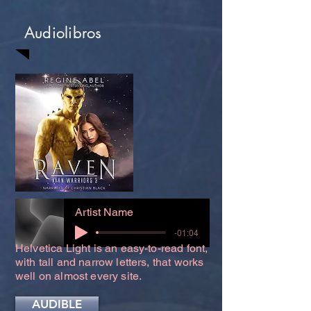
Audiolibros
Artist Name
-01:04
Helvetica Light is an easy-to-read font,
with tall and narrow letters, that works
well on almost every site.
AUDIBLE