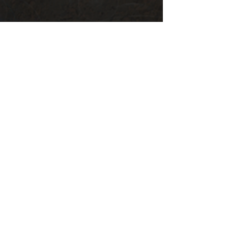
Art
Bande-
annonces