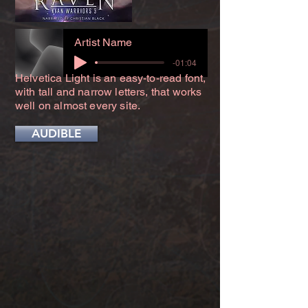
Artist Name
-01:04
Helvetica Light is an easy-to-read font,
with tall and narrow letters, that works
well on almost every site.
AUDIBLE