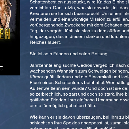
Schattenbestien ausspuckt, wird Kaidas Einheit 
vernichten. Das Letzte, was sie erwartet, ist, das
Kreaturen sie für sich beansprucht. Um einen inte
vermeiden und eine wichtige Mission zu erfüllen, w
vorübergehende Zweckehe mit dem Schattenlord
Tag, der vergeht, fühlt sie sich zu dem süßen u
hingezogen, das in diesem starken und furchter
Reiches lauert.
Sie ist sein Frieden und seine Rettung
Jahrzehntelang suchte Cedros vergeblich nach de
wachsenden Wahnsinn zum Schweigen bringen, 
Körper quält, lindern und die Einsamkeit und Iso
Fluch eines Schattenlords beinhaltet. Wer hätte 
Außenweltlerin sein würde? Und doch ist sie da,
so zerbrechlich, so zart und doch so stark. Ihre
göttlichen Frieden. Ihre einfache Umarmung erw
er nie für möglich gehalten hätte.
Wie kann er sie davon überzeugen, bei ihm zu ble
schlecht an ihre Spezies angepasst ist, zumal si
gekommen ist, sondern aus Pflichtgefühl?