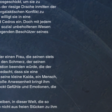
losgeschickt, um sie zu
s der riesige Drache inmitten der
rgalaktischen Konflikt zu
illigt sie in eine
 Cedros ein. Doch mit jedem
nd sozial unbeholfenen Wesen
regenden Beschützer seines
r einen Frau, die seinen stets
den Schmerz, der seinen
lation beenden würde, die der
gedacht, dass sie eine
 seine kleine Kaida, ein Mensch,
 bloße Anwesenheit bringt ihm
eckt Gefühle und Emotionen, die
iben, in dieser Welt, die so
e nicht aus freien Stücken zu ihm