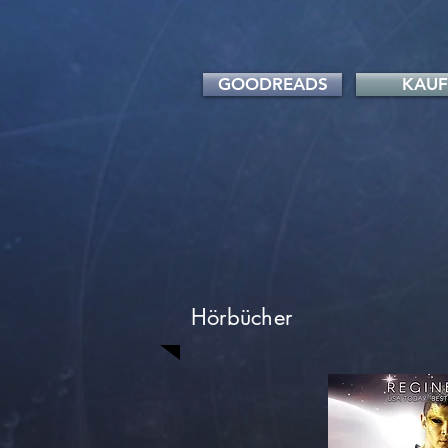
GOODREADS
KAU
Hörbücher