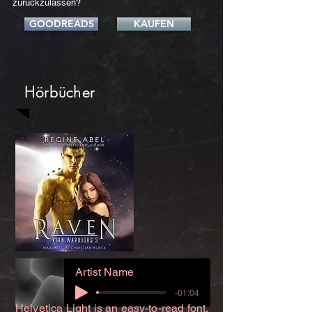
zurückzulassen?
GOODREADS
KAUFEN
Hörbücher
Artist Name
-01:04
Helvetica Light is an easy-to-read font,