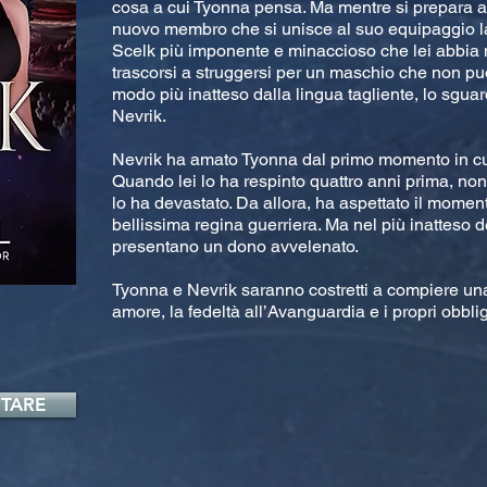
cosa a cui Tyonna pensa. Ma mentre si prepara a 
nuovo membro che si unisce al suo equipaggio la 
Scelk più imponente e minaccioso che lei abbia m
trascorsi a struggersi per un maschio che non pu
modo più inatteso dalla lingua tagliente, lo sguard
Nevrik.
Nevrik ha amato Tyonna dal primo momento in cui 
Quando lei lo ha respinto quattro anni prima, non
lo ha devastato. Da allora, ha aspettato il momen
bellissima regina guerriera. Ma nel più inatteso dei
presentano un dono avvelenato.
Tyonna e Nevrik saranno costretti a compiere una 
amore, la fedeltà all’Avanguardia e i propri obbli
TARE