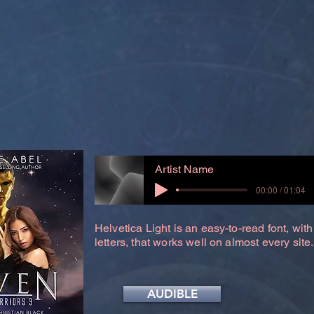
Artist Name
00:00 / 01:04
Helvetica Light is an easy-to-read font, with
letters, that works well on almost every site.
AUDIBLE