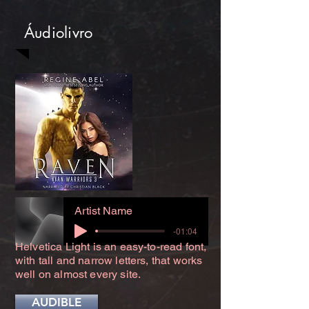
Áudiolivro
Artist Name
-01:04
Helvetica Light is an easy-to-read font,
with tall and narrow letters, that works
well on almost every site.
AUDIBLE