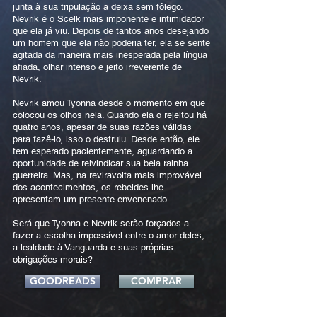
junta à sua tripulação a deixa sem fôlego.
Nevrik é o Scelk mais imponente e intimidador
que ela já viu. Depois de tantos anos desejando
um homem que ela não poderia ter, ela se sente
agitada da maneira mais inesperada pela língua
afiada, olhar intenso e jeito irreverente de
Nevrik.
Nevrik amou Tyonna desde o momento em que
colocou os olhos nela. Quando ela o rejeitou há
quatro anos, apesar de suas razões válidas
para fazê-lo, isso o destruiu. Desde então, ele
tem esperado pacientemente, aguardando a
oportunidade de reivindicar sua bela rainha
guerreira. Mas, na reviravolta mais improvável
dos acontecimentos, os rebeldes lhe
apresentam um presente envenenado.
Será que Tyonna e Nevrik serão forçados a
fazer a escolha impossível entre o amor deles,
a lealdade à Vanguarda e suas próprias
obrigações morais?
GOODREADS
COMPRAR