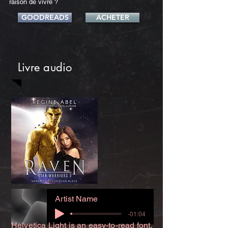
raison de vivre ?
GOODREADS
ACHETER
Livre audio
Artist Name
-01:04
Helvetica Light is an easy-to-read font,