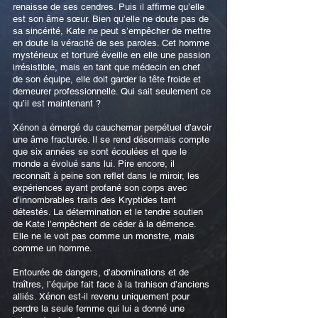
renaisse de ses cendres. Puis il affirme qu’elle
est son âme sœur. Bien qu’elle ne doute pas de
sa sincérité, Kate ne peut s’empêcher de mettre
en doute la véracité de ses paroles. Cet homme
mystérieux et torturé éveille en elle une passion
irrésistible, mais en tant que médecin en chef
de son équipe, elle doit garder la tête froide et
demeurer professionnelle. Qui sait seulement ce
qu’il est maintenant ?
Xénon a émergé du cauchemar perpétuel d’avoir
une âme fracturée. Il se rend désormais compte
que six années se sont écoulées et que le
monde a évolué sans lui. Pire encore, il
reconnaît à peine son reflet dans le miroir, les
expériences ayant profané son corps avec
d’innombrables traits des Kryptides tant
détestés. La détermination et le tendre soutien
de Kate l’empêchent de céder à la démence.
Elle ne le voit pas comme un monstre, mais
comme un homme.
Entourée de dangers, d’abominations et de
traîtres, l’équipe fait face à la trahison d’anciens
alliés. Xénon est-il revenu uniquement pour
perdre la seule femme qui lui a donné une