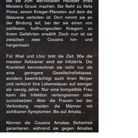
die sie zum wertvollsten Haustier ihres
Meisters Gruuk machen. Sie flieht zu Xelix
Prime, einem Krieger-Planeten auf dem die
Sklaverei verboten ist. Dort nimmt sie an
der Bindung teil, bei der sie einen von
zahllosen, hoffnungsvollen Kriegern zu
ihrem Gefährten erwählt. Doch nun ist sie
zwischen zwei Cousins hin- und
hergerissen.
Für Khel und Lhor tickt die Zeit. Wie die
meisten Xelixianer sind sie Infizierte. Die
Krankheit kennzeichnet sie nicht nur als
eine geringere Gesellschaftsklasse,
sondern beeinträchtigt auch ihren Körper
und verkürzt ihre Lebensdauer auf weniger
als vierzig Jahre. Nur eine kompatible Frau
kann die Infektion verlangsamen oder
zurücksetzen. Aber die Frauen bei der
Verbindung meiden die Männer mit
sichtbaren Symptomen. Bis auf Amalia…
Können die Cousins Amalias Sicherheit
garantieren, während sie gegen Amalias
Sklavenhalter, tödliche Rivalen, Attentäter